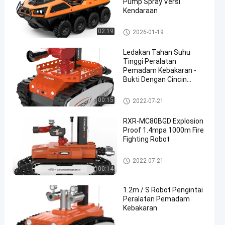
Pump Spray Versi
Kendaraan
Robot Pemadam Kebakaran
02:19
2026-01-19
Ledakan Tahan Suhu
Tinggi Peralatan
Pemadam Kebakaran -
Bukti Dengan Cincin
Bagian Dalam Logam
Robot Pemadam Kebakaran
00:15
2022-07-21
RXR-MC80BGD Explosion
Proof 1.4mpa 1000m Fire
Fighting Robot
Robot Pemadam Kebakaran
2022-07-21
00:14
1.2m / S Robot Pengintai
Peralatan Pemadam
Kebakaran