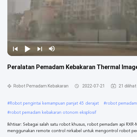
Peralatan Pemadam Kebakaran Thermal Imager
Robot Pemadam Kebakaran
2022-07-21
21 dilihat
#
Robot pengintai kemampuan panjat 45 derajat
#
robot pemadam
#
robot pemadam kebakaran otonom eksplosif
Ikhtisar: Sebagai salah satu robot khusus, robot pemadam api RXR
menggunakan remote control nirkabel untuk mengontrol robot pem