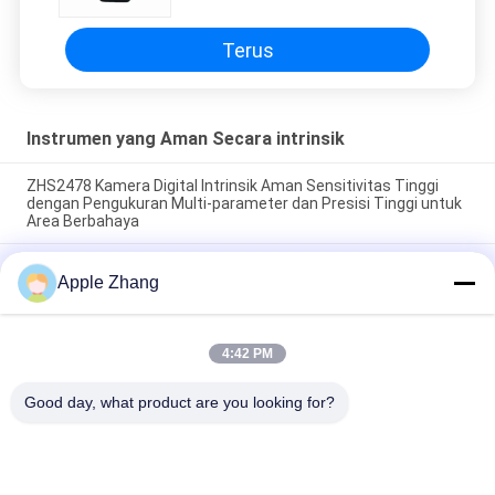
meter dan tidak memerlukan
lempengan reflektif
Terus
Instrumen yang Aman Secara intrinsik
ZHS2478 Kamera Digital Intrinsik Aman Sensitivitas Tinggi
dengan Pengukuran Multi-parameter dan Presisi Tinggi untuk
Area Berbahaya
Instrumen pengukuran jarak laser yang aman untuk digunakan
Apple Zhang
di tambang dengan jangkauan 300 meter dan tidak
memerlukan lempengan reflektif
Instrumen pengukuran jarak laser yang aman secara intrinsik
4:42 PM
dengan jangkauan 300 meter dan tidak memerlukan pelat
reflektif untuk digunakan di tambang
Good day, what product are you looking for?
Bad Request
Semua