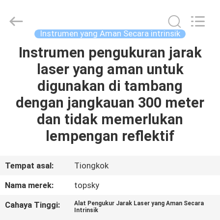
2026
Beijing
Topsky
Century Holding Co.,Ltd.
All
Instrumen yang Aman Secara intrinsik
Rights
Reserved.
Instrumen pengukuran jarak
RUMAH
laser yang aman untuk
PRODUK
digunakan di tambang
dengan jangkauan 300 meter
TENTANG
dan tidak memerlukan
KAMI
lempengan reflektif
TUR
Tempat asal:
Tiongkok
PABRIK
Nama merek:
topsky
Cahaya Tinggi:
Alat Pengukur Jarak Laser yang Aman Secara
KONTROL
Intrinsik
,