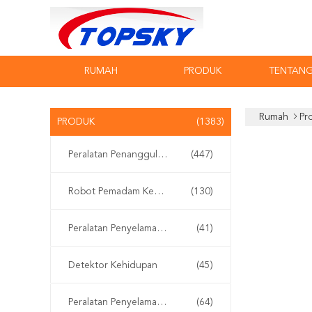
RUMAH
PRODUK
TENTANG
Rumah
Pr
PRODUK
(1383)
Peralatan Penanggulangan Terorisme
(447)
Robot Pemadam Kebakaran
(130)
Peralatan Penyelamatan Air
(41)
Detektor Kehidupan
(45)
Peralatan Penyelamatan Gempa Bumi
(64)