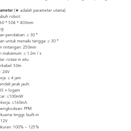
rameter
(★ adalah parameter utama)
ubuh robot:
860 * 504 * 403mm
kg
n pendakian: ≥ 30 °
n untuk menaiki tangga: ≥ 30 °
an rintangan: 250mm
n maksimum: ≥ 1.2m / s
ar: rotasi in situ
irkabel: 50m
: 24V
rja: ≥ 4 jam
ndali jarak jauh:
BS + logam
ncar: ≤100mW
bekerja: ≤160mA
pengkodean: PPM
kuensi tinggi: built-in
6-12V
 ukuran: 100% ~ 125%