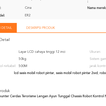
:
Cina
:
Nama merek
ER2
el:
 DETAIL
DESKRIPSI PRODUK
Detail
Layar LCD cahaya tinggi 12 inci
Ukuran:
50kg
Sistem gam
ol nirkabel:
500M
jarak kontr
lcd sasis mobil robot pintar
,
sasis mobil robot pintar 2wd
,
robo
Produk
ounter Cerdas Terorisme Lengan Ayun Tunggal Chassis Robot Kontrol N