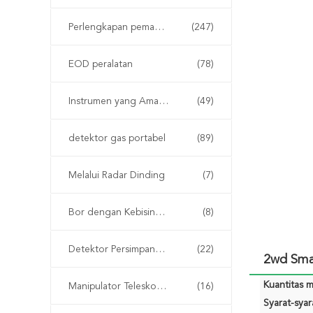
Perlengkapan pemadam kebakaran
(247)
EOD peralatan
(78)
Instrumen yang Aman Secara intrinsik
(49)
detektor gas portabel
(89)
Melalui Radar Dinding
(7)
Bor dengan Kebisingan Rendah
(8)
Detektor Persimpangan Non Linier
(22)
2wd Smar
Kuantitas m
Manipulator Teleskopik EOD
(16)
Syarat-sya