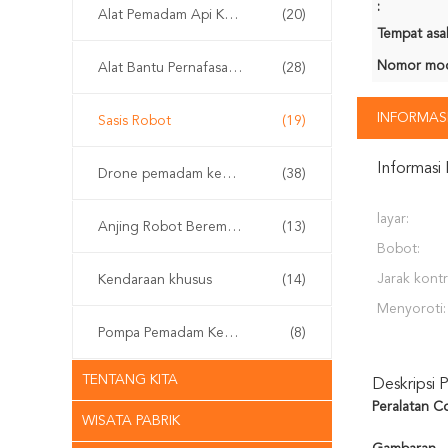
:
Alat Pemadam Api Kabut Air
(20)
Tempat asal
Nomor mod
Alat Bantu Pernafasan Sendiri
(28)
INFORMASI
Sasis Robot
(19)
Informasi 
Drone pemadam kebakaran
(38)
layar:
Anjing Robot Berempat Kaki
(13)
Bobot:
Jarak kontr
Kendaraan khusus
(14)
Menyoroti:
Pompa Pemadam Kebakaran
(8)
TENTANG KITA
Deskripsi 
Peralatan C
WISATA PABRIK