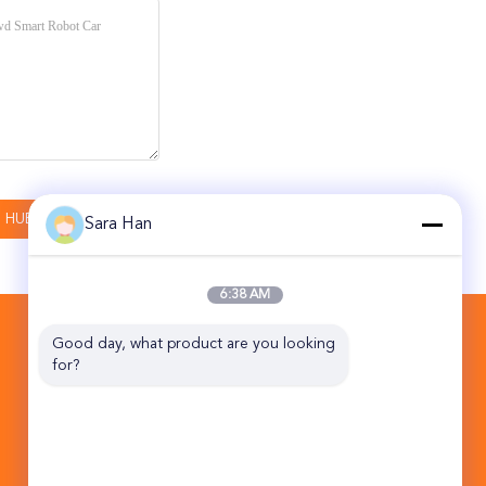
Sara Han
6:38 AM
HUBUNGI KAMI
Good day, what product are you looking 
for?
Beijing Topsky Century Holding Co.,Ltd
10B NO.17 Jalan Tengah HuanKe
Pangkalan Industri Jin Qiao Distrik
Tongzhou Beijing Cina 101102