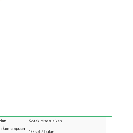
ian :
Kotak disesuaikan
n kemampuan
10 set / bulan