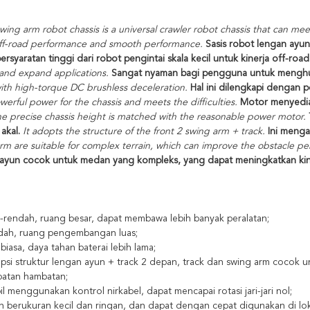
wing arm robot chassis is a universal crawler robot chassis that can me
off-road performance and smooth performance.
Sasis robot lengan ayun
syaratan tinggi dari robot pengintai skala kecil untuk kinerja off-road 
nd expand applications.
Sangat nyaman bagi pengguna untuk menghub
th high-torque DC brushless deceleration.
Hal ini dilengkapi dengan p
erful power for the chassis and meets the difficulties.
Motor menyedia
e precise chassis height is matched with the reasonable power motor.
akal.
It adopts the structure of the front 2 swing arm + track.
Ini menga
rm are suitable for complex terrain, which can improve the obstacle
ayun cocok untuk medan yang kompleks, yang dapat meningkatkan kin
tra-rendah, ruang besar, dapat membawa lebih banyak peralatan;
ndah, ruang pengembangan luas;
 biasa, daya tahan baterai lebih lama;
si struktur lengan ayun + track 2 depan, track dan swing arm cocok
batan hambatan;
l menggunakan kontrol nirkabel, dapat mencapai rotasi jari-jari nol;
n berukuran kecil dan ringan, dan dapat dengan cepat digunakan di lok