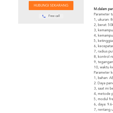
M.
dalam pa
Parameter t
Free call
1, ukuran: 
2, berat: 50
3, kemampua
4, kemampua
5, ketinggi
6, kecepata
7, radius put
8, kontrol n
9, tegangan
10, waktu ke
Parameter ke
1, bahan: A
2. Daya pa
3, saat ini 
4, metode 
5, modul fre
6, daya: 9.
7, rentang