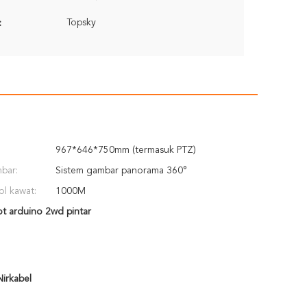
Topsky
:
967*646*750mm (termasuk PTZ)
bar:
Sistem gambar panorama 360°
ol kawat:
1000M
t arduino 2wd pintar
irkabel