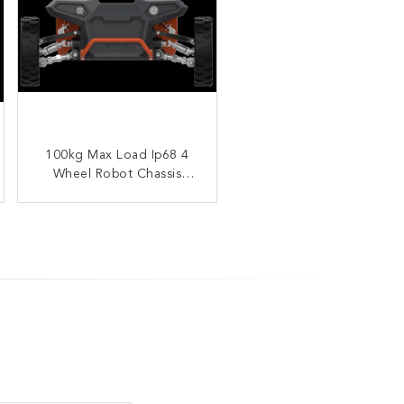
Ip68 Robot Besar Chassis
100kg Max Load Ip68 4
Wheel Robot Chassis
Max Payload 1500kg
Explosion Proof Crawler
Explosion Proof