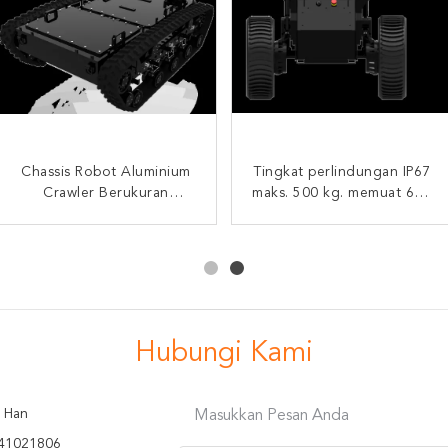
Peralatan Counter Cerdas
Chassis Robot Aluminium
Tingkat perlindungan IP67
RXR-C10D Robot
Terorisme Lengan Ayun
Crawler Berukuran
maks. 500 kg. memuat 6X6
Pengintai Kecil Mudah
Sedang Tahan Ledakan
Tunggal Chassis Robot
sasis robot beroda
Terbakar Pemadam
Kontrol Nirkabel
diferensial
Kebakaran
Hubungi Kami
 Han
Masukkan Pesan Anda
41021806