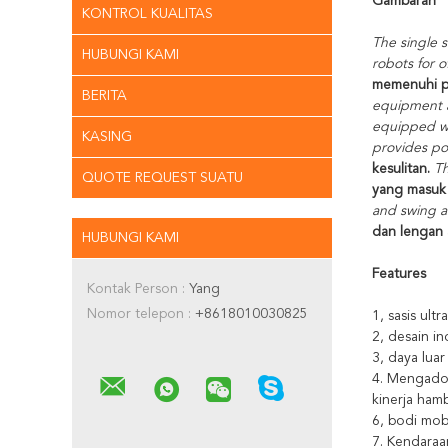
Gambaran
KONTROL KUALITAS
The single s
HUBUNGI KAMI
robots for 
memenuhi per
BERITA
equipment a
equipped wi
KASING
provides pow
kesulitan.
Th
QUOTE REQUEST SUATU
yang masuk 
and swing a
dan lengan 
HUBUNGI KAMI
F
eatures
Kontak Person :
Yang
Nomor telepon :
+8618010030825
1, sasis ul
2, desain i
3, daya luar
4. Mengadop
kinerja ham
6, bodi mobi
7. Kendaraa