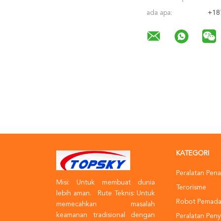
ada apa:
+18
KATEGORI
Peralatan Pen
Misi: Untuk membuat dunia
Terorisme
lebih aman. Rute Teknis: Untuk
Robot Pemada
memecahkan masalah
keamanan tradisional dengan
Peralatan Peny