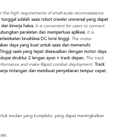
et the high requirements of small-scale reconnaissance
 tunggal adalah sasis robot crawler universal yang dapat
dan kinerja halus.
It is convenient for users to connect
ungkan peralatan dan memperluas aplikasi.
It is
erlambatan brushless DC torsi tinggi.
The motor
kan daya yang kuat untuk sasis dan memenuhi
Tinggi sasis yang tepat disesuaikan dengan motor daya
dopsi struktur 2 lengan ayun + track depan.
The track
 performance and make Rapid combat deployment.
Track
erja rintangan dan membuat penyebaran tempur cepat.
 untuk medan yang kompleks, yang dapat meningkatkan
asi;