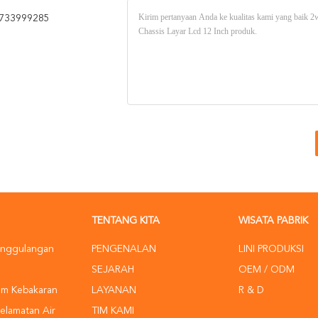
733999285
TENTANG KITA
WISATA PABRIK
anggulangan
PENGENALAN
LINI PRODUKSI
SEJARAH
OEM / ODM
m Kebakaran
LAYANAN
R & D
elamatan Air
TIM KAMI