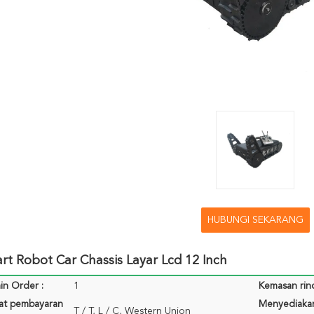
HUBUNGI SEKARANG
t Robot Car Chassis Layar Lcd 12 Inch
in Order :
1
Kemasan rinc
rat pembayaran
Menyediaka
T / T, L / C, Western Union