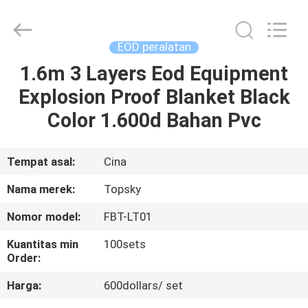
2026
Beijing
Topsky
Century Holding Co.,Ltd.
All
EOD peralatan
Rights
Reserved.
1.6m 3 Layers Eod Equipment
RUMAH
Explosion Proof Blanket Black
PRODUK
Color 1.600d Bahan Pvc
TENTANG
Tempat asal:
Cina
KAMI
Nama merek:
Topsky
Nomor model:
FBT-LT01
TUR
Kuantitas min
100sets
PABRIK
Order:
Harga:
600dollars/ set
KONTROL