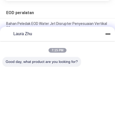
EOD peralatan
Bahan Peledak EOD Water Jet Disrupter Penyesuaian Vertikal
30cm
Laura Zhu
EOD Water Jet Disrupter, Explosive Water Disruptor 0 - 30cm
Penyesuaian Vertikal
7:15 PM
Lempar Robot Pengintai Bom Pengintai Untuk Lingkungan
Berbahaya
Good day, what product are you looking for?
Bad Request
Semua
Peralatan 
Robot Pemadam 
Penanggulangan 
Kebakaran
Terorisme
Peralatan 
Detektor Kehidupan
Penyelamatan Air