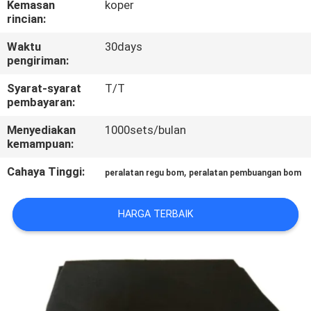
Kemasan
koper
KUALITAS
rincian:
Waktu
30days
HUBUNGI
pengiriman:
KAMI
Syarat-syarat
T/T
pembayaran:
PERMINTAAN
Menyediakan
1000sets/bulan
PENAWARAN
kemampuan:
Cahaya Tinggi:
,
peralatan regu bom
peralatan pembuangan bom
SITEMAP
HARGA TERBAIK
PRIVACY
POLICY