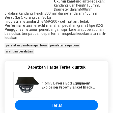
Ukuran kandang anti-ledakan:
kandang luar: height150mm.
Diameter dalam600mm
di dalam kandang: height300mm diameter dalam 450mm
Berat
(kg
): kurang dari 30 kg
I
ndu
strial
standard
:
GA69-2007 selimut anti ledak
Performa rotasi
:
efektif menahan pecahan granat tipe 82-2
Penggunaan utama
: penerbangan sipil, kereta api, pelabuhan,
bea cukai, tempat dan departemen inspeksi keselamatan anti-
ledakan
peralatan pembuangan bom
peralatan regu bom
alat dan peralatan
Dapatkan Harga Terbaik untuk
1.6m 3 Layers Eod Equipment
Explosion Proof Blanket Black
Color 1.600d Bahan Pvc
Terus